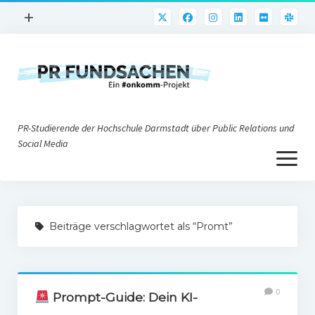
Menü
+
öffnen
PR-Praxis
PR@h_da
Online-PR
PR-Studierende der Hochschule Darmstadt über Public Relations und
Nonprofit-PR
Social Media
Menü
Die PRaktiker
öffnen
Krisen-PR
Über uns
PR-Tools
Beiträge verschlagwortet als “Promt”
Impressum
Corporate Weblogs
Datenschutz
Podcasting
0
Social Media
Prompt-Guide: Dein KI-