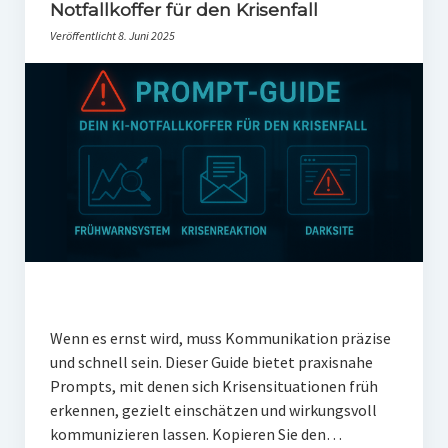
PR-Theorie
Notfallkoffer für den Krisenfall
Veröffentlicht 8. Juni 2025
PR-Ethik
PR-Literatur
PR-Studien
Gesellschaft & Medien
Infografik-Themengarten
Künstliche Intelligenz
17 Ziele
Wasserknappheit in Deutschland
Wenn es ernst wird, muss Kommunikation präzise
Klimaneutrales Tanken
und schnell sein. Dieser Guide bietet praxisnahe
Prompts, mit denen sich Krisensituationen früh
Zukunft der Bildung
erkennen, gezielt einschätzen und wirkungsvoll
Vom Trend zur Tonne
kommunizieren lassen. Kopieren Sie den…