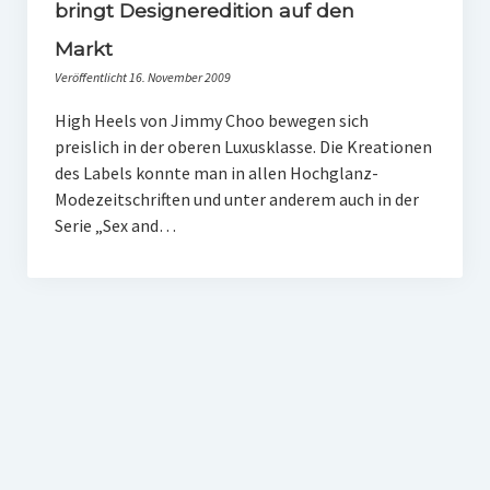
PR-Theorie
bringt Designeredition auf den
Markt
PR-Ethik
Veröffentlicht 16. November 2009
PR-Literatur
High Heels von Jimmy Choo bewegen sich
PR-Studien
preislich in der oberen Luxusklasse. Die Kreationen
des Labels konnte man in allen Hochglanz-
Gesellschaft & Medien
Modezeitschriften und unter anderem auch in der
Infografik-Themengarten
Serie „Sex and…
Künstliche Intelligenz
17 Ziele
Wasserknappheit in Deutschland
Klimaneutrales Tanken
Zukunft der Bildung
Vom Trend zur Tonne