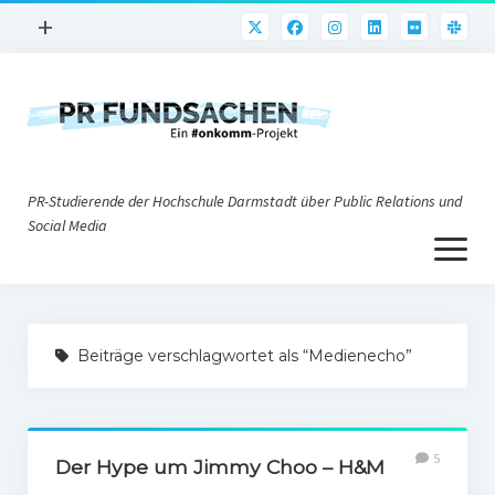
Menü
+
öffnen
PR-Praxis
PR@h_da
Online-PR
PR-Studierende der Hochschule Darmstadt über Public Relations und
Nonprofit-PR
Social Media
Menü
Die PRaktiker
öffnen
Krisen-PR
Über uns
PR-Tools
Beiträge verschlagwortet als “Medienecho”
Impressum
Corporate Weblogs
Datenschutz
Podcasting
5
Social Media
Der Hype um Jimmy Choo – H&M