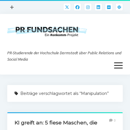
Menü
+
öffnen
PR-Praxis
PR@h_da
Online-PR
PR-Studierende der Hochschule Darmstadt über Public Relations und
Nonprofit-PR
Social Media
Menü
Die PRaktiker
öffnen
Krisen-PR
Über uns
PR-Tools
Beiträge verschlagwortet als “Manipulation”
Impressum
Corporate Weblogs
Datenschutz
Podcasting
0
Social Media
KI greift an: 5 fiese Maschen, die