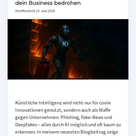
PR-Theorie
dein Business bedrohen
Veröffentlicht 10. Juni 2025
PR-Ethik
PR-Literatur
PR-Studien
Gesellschaft & Medien
Infografik-Themengarten
Künstliche Intelligenz
17 Ziele
Wasserknappheit in Deutschland
Künstliche Intelligenz wird nicht nur für coole
Klimaneutrales Tanken
Innovationen genutzt, sondern auch als Waffe
gegen Unternehmen. Phishing, Fake-News und
Zukunft der Bildung
Deepfakes – alles durch KI möglich und oft kaum zu
Vom Trend zur Tonne
erkennen. In meinem neuesten Blogbeitrag zeige