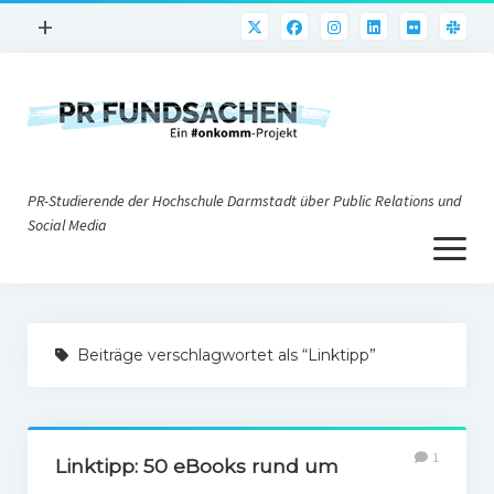
Menü
+
öffnen
PR-Praxis
PR@h_da
Online-PR
PR-Studierende der Hochschule Darmstadt über Public Relations und
Nonprofit-PR
Social Media
Menü
Die PRaktiker
öffnen
Krisen-PR
Über uns
PR-Tools
Beiträge verschlagwortet als “Linktipp”
Impressum
Corporate Weblogs
Datenschutz
Podcasting
1
Social Media
Linktipp: 50 eBooks rund um