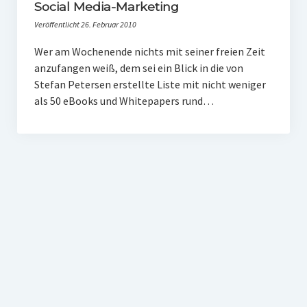
PR-Theorie
Social Media-Marketing
Veröffentlicht 26. Februar 2010
PR-Ethik
Wer am Wochenende nichts mit seiner freien Zeit
PR-Literatur
anzufangen weiß, dem sei ein Blick in die von
PR-Studien
Stefan Petersen erstellte Liste mit nicht weniger
als 50 eBooks und Whitepapers rund…
Gesellschaft & Medien
Infografik-Themengarten
Künstliche Intelligenz
17 Ziele
Wasserknappheit in Deutschland
Klimaneutrales Tanken
Zukunft der Bildung
Vom Trend zur Tonne