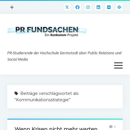
Menü
+
öffnen
PR-Praxis
PR@h_da
Online-PR
PR-Studierende der Hochschule Darmstadt über Public Relations und
Nonprofit-PR
Social Media
Menü
Die PRaktiker
öffnen
Krisen-PR
Über uns
PR-Tools
Beiträge verschlagwortet als
Impressum
Corporate Weblogs
“Kommunikationsstrategie”
Datenschutz
Podcasting
Social Media
0
Wenn Krisen nicht mehr warten