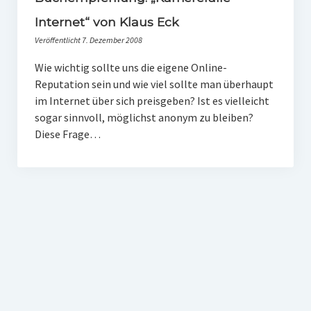
PR-Theorie
Internet“ von Klaus Eck
PR-Ethik
Veröffentlicht 7. Dezember 2008
PR-Literatur
Wie wichtig sollte uns die eigene Online-
Reputation sein und wie viel sollte man überhaupt
PR-Studien
im Internet über sich preisgeben? Ist es vielleicht
Gesellschaft & Medien
sogar sinnvoll, möglichst anonym zu bleiben?
Diese Frage…
Infografik-Themengarten
Künstliche Intelligenz
17 Ziele
Wasserknappheit in Deutschland
Klimaneutrales Tanken
Zukunft der Bildung
Vom Trend zur Tonne