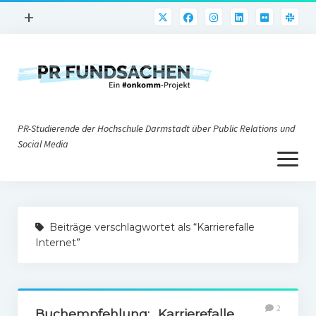
Menü
+
öffnen
PR-Praxis
PR@h_da
Online-PR
PR-Studierende der Hochschule Darmstadt über Public Relations und
Nonprofit-PR
Social Media
Menü
Die PRaktiker
öffnen
Krisen-PR
Über uns
PR-Tools
Beiträge verschlagwortet als “Karrierefalle
Impressum
Corporate Weblogs
Internet”
Datenschutz
Podcasting
Social Media
2
Buchempfehlung: „Karrierefalle