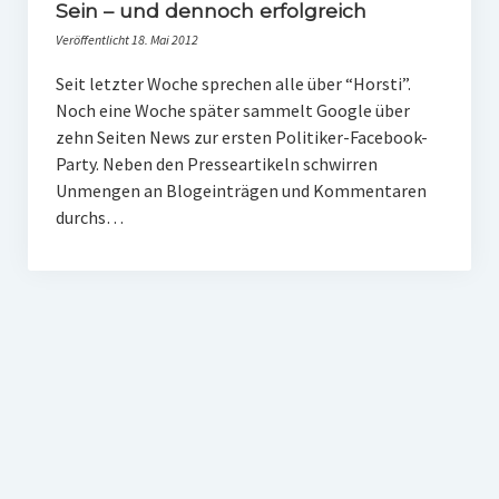
PR-Theorie
Sein – und dennoch erfolgreich
Veröffentlicht 18. Mai 2012
PR-Ethik
Seit letzter Woche sprechen alle über “Horsti”.
PR-Literatur
Noch eine Woche später sammelt Google über
PR-Studien
zehn Seiten News zur ersten Politiker-Facebook-
Party. Neben den Presseartikeln schwirren
Gesellschaft & Medien
Unmengen an Blogeinträgen und Kommentaren
durchs…
Infografik-Themengarten
Künstliche Intelligenz
17 Ziele
Wasserknappheit in Deutschland
Klimaneutrales Tanken
Zukunft der Bildung
Vom Trend zur Tonne