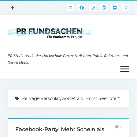
Menü
+
öffnen
PR-Praxis
PR@h_da
Online-PR
PR-Studierende der Hochschule Darmstadt über Public Relations und
Nonprofit-PR
Social Media
Menü
Die PRaktiker
öffnen
Krisen-PR
Über uns
PR-Tools
Beiträge verschlagwortet als “Horst Seehofer”
Impressum
Corporate Weblogs
Datenschutz
Podcasting
2
Social Media
Facebook-Party: Mehr Schein als