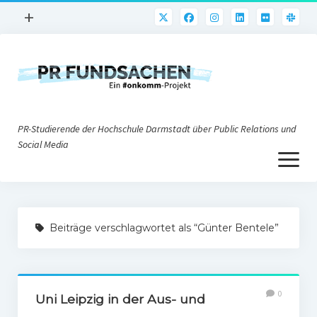
Menü
+
öffnen
PR-Praxis
PR@h_da
Online-PR
PR-Studierende der Hochschule Darmstadt über Public Relations und
Nonprofit-PR
Social Media
Menü
Die PRaktiker
öffnen
Krisen-PR
Über uns
PR-Tools
Beiträge verschlagwortet als “Günter Bentele”
Impressum
Corporate Weblogs
Datenschutz
Podcasting
0
Social Media
Uni Leipzig in der Aus- und