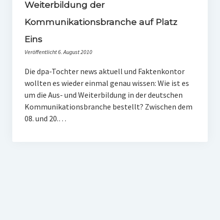
PR-Theorie
Weiterbildung der
Kommunikationsbranche auf Platz
PR-Ethik
Eins
PR-Literatur
Veröffentlicht 6. August 2010
PR-Studien
Die dpa-Tochter news aktuell und Faktenkontor
Gesellschaft & Medien
wollten es wieder einmal genau wissen: Wie ist es
um die Aus- und Weiterbildung in der deutschen
Infografik-Themengarten
Kommunikationsbranche bestellt? Zwischen dem
Künstliche Intelligenz
08. und 20.…
17 Ziele
Wasserknappheit in Deutschland
Klimaneutrales Tanken
Zukunft der Bildung
Vom Trend zur Tonne