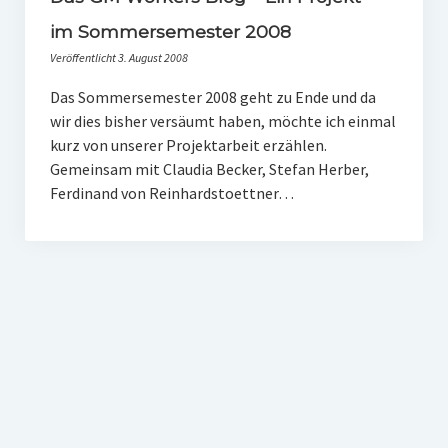
PR-Theorie
im Sommersemester 2008
PR-Ethik
Veröffentlicht 3. August 2008
PR-Literatur
Das Sommersemester 2008 geht zu Ende und da
wir dies bisher versäumt haben, möchte ich einmal
PR-Studien
kurz von unserer Projektarbeit erzählen.
Gesellschaft & Medien
Gemeinsam mit Claudia Becker, Stefan Herber,
Ferdinand von Reinhardstoettner…
Infografik-Themengarten
Künstliche Intelligenz
17 Ziele
Wasserknappheit in Deutschland
Klimaneutrales Tanken
Zukunft der Bildung
Vom Trend zur Tonne