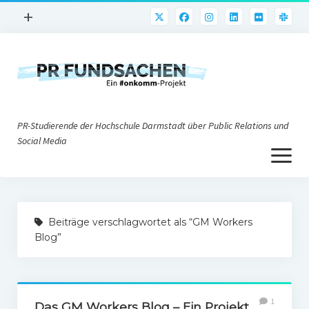
Menü
+
öffnen
PR-Praxis
PR@h_da
Online-PR
PR-Studierende der Hochschule Darmstadt über Public Relations und
Nonprofit-PR
Social Media
Menü
Die PRaktiker
öffnen
Krisen-PR
Über uns
PR-Tools
Beiträge verschlagwortet als “GM Workers
Impressum
Corporate Weblogs
Blog”
Datenschutz
Podcasting
Social Media
1
Das GM Workers Blog – Ein Projekt