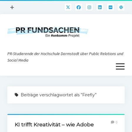
Menü
+
öffnen
PR-Praxis
PR@h_da
Online-PR
PR-Studierende der Hochschule Darmstadt über Public Relations und
Nonprofit-PR
Social Media
Menü
Die PRaktiker
öffnen
Krisen-PR
Über uns
PR-Tools
Beiträge verschlagwortet als “Firefly”
Impressum
Corporate Weblogs
Datenschutz
Podcasting
0
Social Media
KI trifft Kreativität – wie Adobe