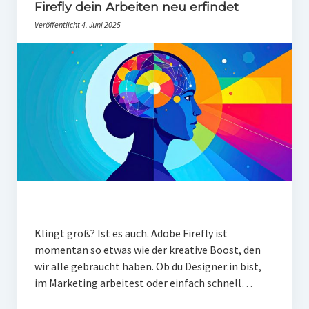
PR-Theorie
Firefly dein Arbeiten neu erfindet
Veröffentlicht 4. Juni 2025
PR-Ethik
PR-Literatur
PR-Studien
Gesellschaft & Medien
Infografik-Themengarten
Künstliche Intelligenz
17 Ziele
Wasserknappheit in Deutschland
Klingt groß? Ist es auch. Adobe Firefly ist
Klimaneutrales Tanken
momentan so etwas wie der kreative Boost, den
wir alle gebraucht haben. Ob du Designer:in bist,
Zukunft der Bildung
im Marketing arbeitest oder einfach schnell…
Vom Trend zur Tonne