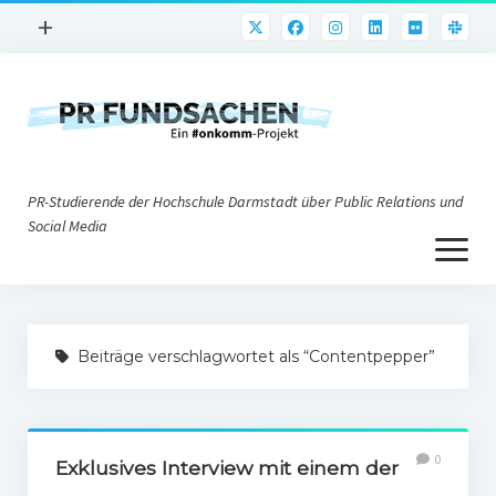
Menü
+
öffnen
PR-Praxis
PR@h_da
Online-PR
PR-Studierende der Hochschule Darmstadt über Public Relations und
Nonprofit-PR
Social Media
Menü
Die PRaktiker
öffnen
Krisen-PR
Über uns
PR-Tools
Beiträge verschlagwortet als “Contentpepper”
Impressum
Corporate Weblogs
Datenschutz
Podcasting
0
Social Media
Exklusives Interview mit einem der