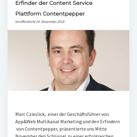
PR-Theorie
Erfinder der Content Service
Plattform Contentpepper
PR-Ethik
Veröffentlicht 24. Dezember 2018
PR-Literatur
PR-Studien
Gesellschaft & Medien
Infografik-Themengarten
Künstliche Intelligenz
17 Ziele
Wasserknappheit in Deutschland
Klimaneutrales Tanken
Marc Czieslick, einer der Geschäftsführer von
Zukunft der Bildung
App&Web Multikanal Marketing und den Erfindern
von Contentpepper, präsentierte uns Mitte
Vom Trend zur Tonne
November den Schlüssel zu einer erfolgreichen