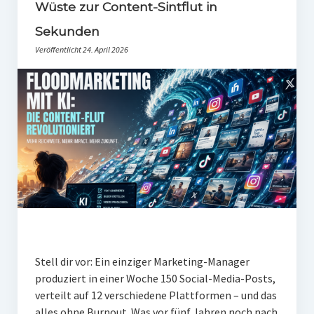
PR-Theorie
Wüste zur Content-Sintflut in
Sekunden
PR-Ethik
Veröffentlicht 24. April 2026
PR-Literatur
PR-Studien
Gesellschaft & Medien
Infografik-Themengarten
Künstliche Intelligenz
17 Ziele
Wasserknappheit in Deutschland
Klimaneutrales Tanken
Stell dir vor: Ein einziger Marketing-Manager
Zukunft der Bildung
produziert in einer Woche 150 Social-Media-Posts,
verteilt auf 12 verschiedene Plattformen – und das
Vom Trend zur Tonne
alles ohne Burnout. Was vor fünf Jahren noch nach