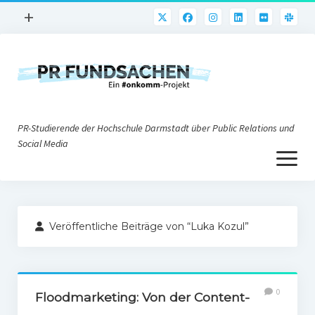
Menü
+
öffnen
PR-Praxis
PR@h_da
Online-PR
PR-Studierende der Hochschule Darmstadt über Public Relations und
Nonprofit-PR
Social Media
Menü
Die PRaktiker
öffnen
Krisen-PR
Über uns
PR-Tools
Veröffentliche Beiträge von “Luka Kozul”
Impressum
Corporate Weblogs
Datenschutz
Podcasting
0
Social Media
Floodmarketing: Von der Content-