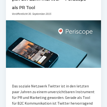
PR-Theorie
als PR Tool
PR-Ethik
Veröffentlicht 30. September 2015
PR-Literatur
PR-Studien
Gesellschaft & Medien
Infografik-Themengarten
Künstliche Intelligenz
17 Ziele
Wasserknappheit in Deutschland
Klimaneutrales Tanken
Das soziale Netzwerk Twitter ist in den letzten
paar Jahren zu einem unverzichtbaren Instrument
Zukunft der Bildung
für PR und Marketing geworden. Gerade als Tool
Vom Trend zur Tonne
für B2C Kommunikation ist Twitter hervorragend