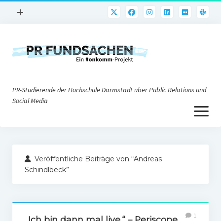
Menü
+
öffnen
PR-Praxis
PR@h_da
Online-PR
PR-Studierende der Hochschule Darmstadt über Public Relations und
Nonprofit-PR
Social Media
Menü
Die PRaktiker
öffnen
Krisen-PR
Über uns
PR-Tools
Veröffentliche Beiträge von “Andreas
Impressum
Corporate Weblogs
Schindlbeck”
Datenschutz
Podcasting
Social Media
1
„Ich bin dann mal live.“ – Periscope